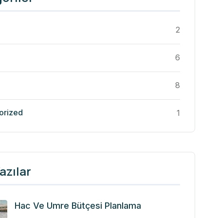
2
6
8
orized
1
azılar
Hac Ve Umre Bütçesi Planlama