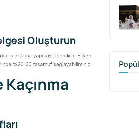
elgesi Oluşturun
eden planlama yapmak önemlidir. Erken
Popül
nde %20-30 tasarruf sağlayabilirsiniz.
ve Kaçınma
fları