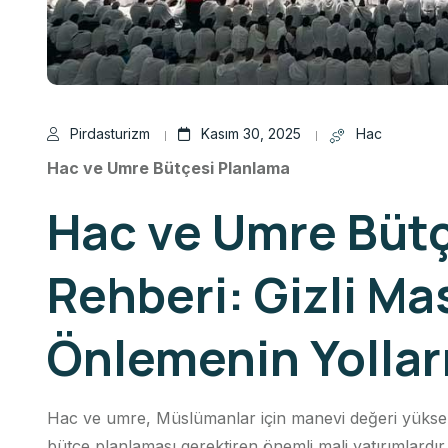
Pirdasturizm
Kasım 30, 2025
Hac
Hac ve Umre Bütçesi Planlama
Hac ve Umre Büt
Rehberi: Gizli Mas
Önlemenin Yollar
Hac ve umre, Müslümanlar için manevi değeri yüksek ib
bütçe planlaması gerektiren önemli mali yatırımlard