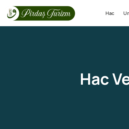
Hac
U
Hac Ve