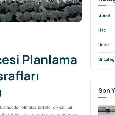
Genel
Hac
Umre
çesi Planlama
Uncateg
rafları
ı
Son Y
adetler olmakla birlikte, dikkatli bir
ır. Bu rehber, hac ve umre yolculuğunuz