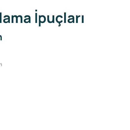
lama İpuçları
n
n