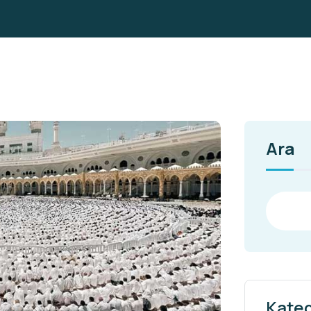
Ara
Kateg