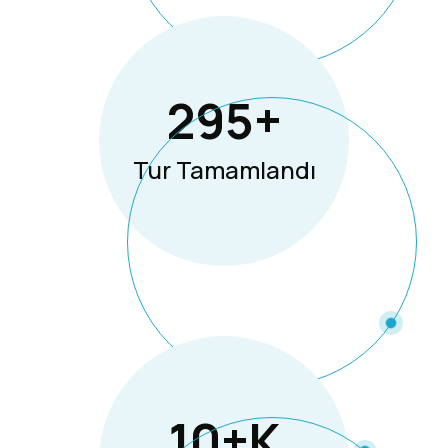
295
+
Tur Tamamlandı
10
+k