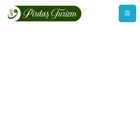
Pirdaş Turizm
UMRE TURLARI
Turlara Göz At